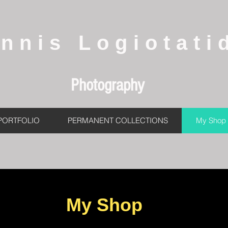
annis Logiotati
Photography
PORTFOLIO
PERMANENT COLLECTIONS
My Shop
My Shop