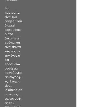
Τα
πορτραίτα
είναι ένα
project που
διαρκεί
περισσότερ
ο από
δεκαπέντε
χρόνια και
είναι πάντα
ενεργό, με
την έννοια
ότι
προσθέτω
συνέχεια
καινούργιες
φωτογραφί
ες. Στόχος
είναι,
ιδιαίτερα σε
αυτές τις
φωτογραφί
ες που