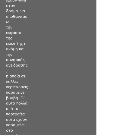
έχουν γίνει
στον
δρόμο, να
αποθανατίσ
ω
την
έκφραση
της
έκπληξης η
ακόμη και
της
αρνητικής
αντίδρασης
,
η οποία σε
πολλές
περιπτώσεις
παραμείνει
βουβή. Γι΄
αυτό πολλά
από τα
πορτραίτα
αυτά έχουν
παραμείνει
στο